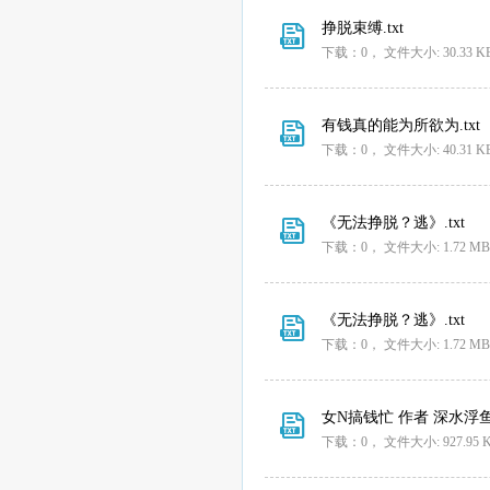
挣脱束缚.txt
下载：0，
文件大小:
30.33 K
有钱真的能为所欲为.txt
下载：0，
文件大小:
40.31 K
《无法挣脱？逃》.txt
下载：0，
文件大小:
1.72 MB
《无法挣脱？逃》.txt
下载：0，
文件大小:
1.72 MB
女N搞钱忙 作者 深水浮鱼.
下载：0，
文件大小:
927.95 