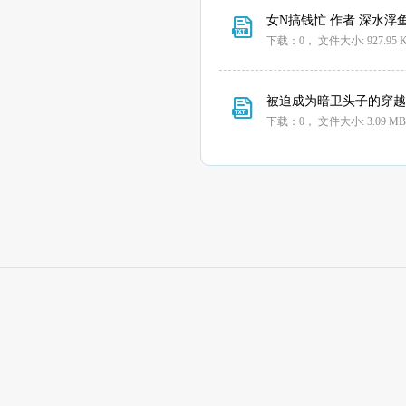
女N搞钱忙 作者 深水浮鱼.
下载：0，
文件大小:
927.95 
被迫成为暗卫头子的穿越女.
下载：0，
文件大小:
3.09 MB