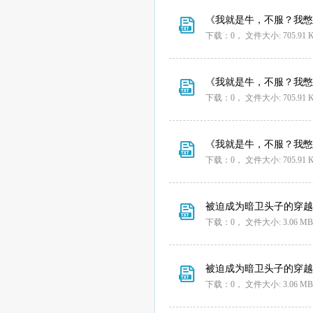
《我就是牛，不服？我憋着
下载：0，
文件大小:
705.91 
《我就是牛，不服？我憋着
下载：0，
文件大小:
705.91 
《我就是牛，不服？我憋着
下载：0，
文件大小:
705.91 
被迫成为暗卫头子的穿越女
下载：0，
文件大小:
3.06 MB
被迫成为暗卫头子的穿越女
下载：0，
文件大小:
3.06 MB