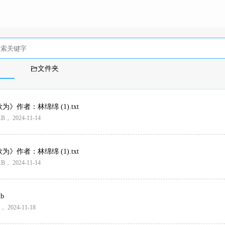
文件夹
》作者：林绵绵 (1).txt
KB
， 2024-11-14
》作者：林绵绵 (1).txt
KB
， 2024-11-14
b
， 2024-11-18