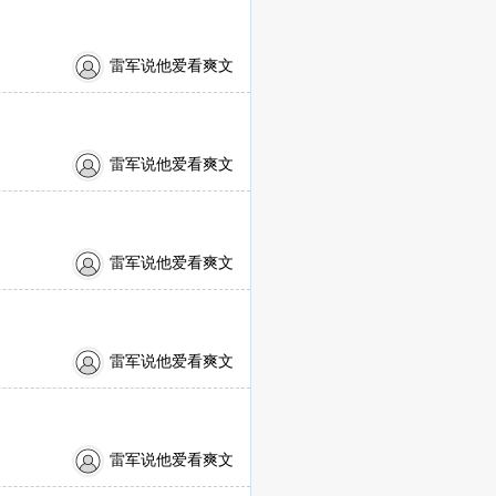
雷军说他爱看爽文
雷军说他爱看爽文
雷军说他爱看爽文
雷军说他爱看爽文
雷军说他爱看爽文