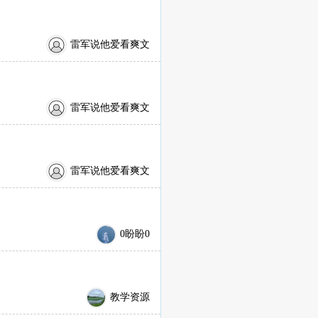
雷军说他爱看爽文
雷军说他爱看爽文
雷军说他爱看爽文
0盼盼0
教学资源