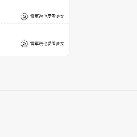
雷军说他爱看爽文
雷军说他爱看爽文