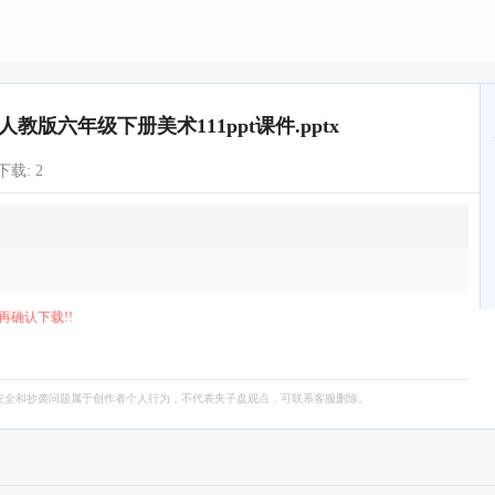
版六年级下册美术111ppt课件.pptx
下载:
2
再确认下载!!
安全和抄袭问题属于创作者个人行为，不代表夹子盘观点，可联系客服删除。