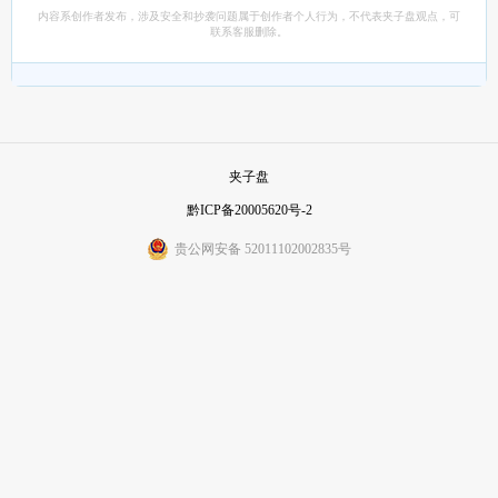
内容系创作者发布，涉及安全和抄袭问题属于创作者个人行为，不代表夹子盘观点，可
联系客服删除。
夹子盘
黔ICP备20005620号-2
贵公网安备 52011102002835号