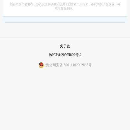
内容系创作者发布，涉及安全和抄袭问题属于创作者个人行为，不代表夹子盘观点，可
联系客服删除。
夹子盘
黔ICP备20005620号-2
贵公网安备 52011102002835号