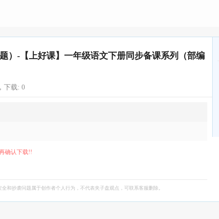
（习题）-【上好课】一年级语文下册同步备课系列（部编
，下载:
0
再确认下载!!
安全和抄袭问题属于创作者个人行为，不代表夹子盘观点，可联系客服删除。