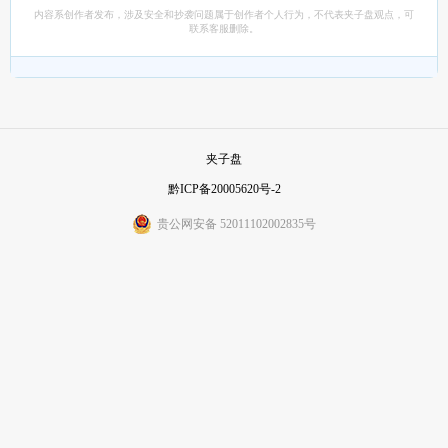
内容系创作者发布，涉及安全和抄袭问题属于创作者个人行为，不代表夹子盘观点，可
联系客服删除。
夹子盘
黔ICP备20005620号-2
贵公网安备 52011102002835号