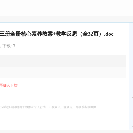
册全册核心素养教案+教学反思（全32页）.doc
，下载:
3
再确认下载!!
安全和抄袭问题属于创作者个人行为，不代表夹子盘观点，可联系客服删除。