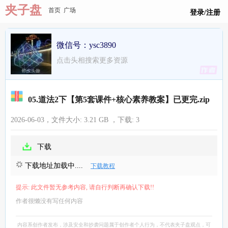
夹子盘
首页
广场
登录/注册
微信号：ysc3890
点击头相搜索更多资源
05.道法2下【第5套课件+核心素养教案】已更完.zip
2026-06-03，文件大小:
3.21 GB
，下载:
3
下载
下载地址加载中....
下载教程
提示: 此文件暂无参考内容, 请自行判断再确认下载!!
作者很懒没有写任何内容
内容系创作者发布，涉及安全和抄袭问题属于创作者个人行为，不代表夹子盘观点，可