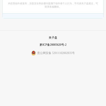
内容系创作者发布，涉及安全和抄袭问题属于创作者个人行为，不代表夹子盘观点，可
联系客服删除。
夹子盘
黔ICP备20005620号-2
贵公网安备 52011102002835号