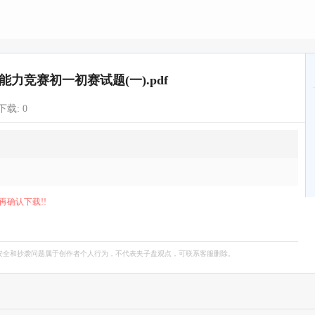
能力竞赛初一初赛试题(一).pdf
下载:
0
再确认下载!!
安全和抄袭问题属于创作者个人行为，不代表夹子盘观点，可联系客服删除。